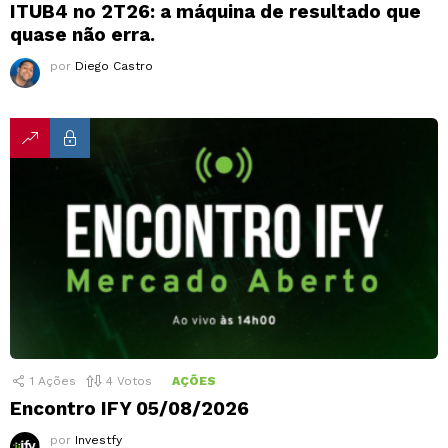
ITUB4 no 2T26: a máquina de resultado que
quase não erra.
por
Diego Castro
1
Ações
4
Votos
AÇÕES
Encontro IFY 05/08/2026
por
Investfy