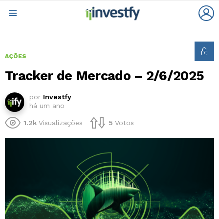
L
Menu
AÇÕES
Tracker de Mercado – 2/6/2025
por
Investfy
há um ano
1.2k
Visualizações
5
Votos