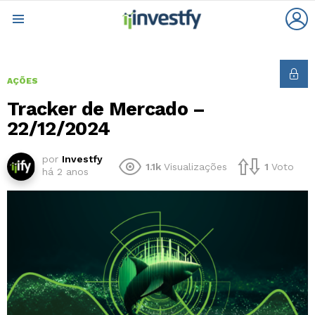
L
Menu
AÇÕES
Tracker de Mercado –
22/12/2024
por
Investfy
1.1k
Visualizações
1
Voto
há 2 anos