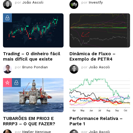
por
João Ascoli
por
Investfy
Trading – O dinheiro fácil
Dinâmica de Fluxo –
mais difícil que existe
Exemplo de PETR4
por
Bruno Pondian
por
João Ascoli
TUBARÕES EM PRIO3 E
Performance Relativa –
RRRP3 – O QUE FAZER?
Parte 1
por
Hegler Henrique
por
João Ascoli