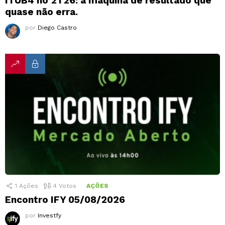
ITUB4 no 2T26: a máquina de resultado que
quase não erra.
por
Diego Castro
1
Ações
4
Votos
AÇÕES
Encontro IFY 05/08/2026
por
Investfy