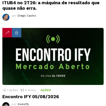
ITUB4 no 2T26: a máquina de resultado que
quase não erra.
por
Diego Castro
1
Ações
4
Votos
AÇÕES
Encontro IFY 05/08/2026
por
Investfy