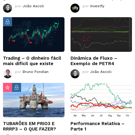
por
João Ascoli
por
Investfy
Trading – O dinheiro fácil
Dinâmica de Fluxo –
mais difícil que existe
Exemplo de PETR4
por
Bruno Pondian
por
João Ascoli
TUBARÕES EM PRIO3 E
Performance Relativa –
RRRP3 – O QUE FAZER?
Parte 1