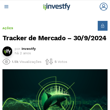
L
Menu
AÇÕES
Tracker de Mercado – 30/9/2024
por
Investfy
há 2 anos
1.5k
Visualizações
5
Votos