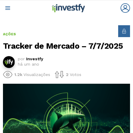
L
Menu
AÇÕES
Tracker de Mercado – 7/7/2025
por
Investfy
há um ano
1.2k
Visualizações
2
Votos