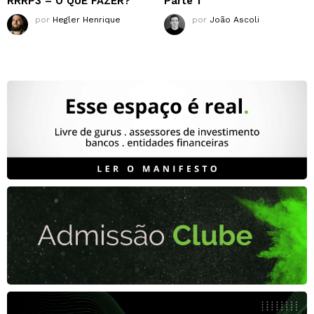
RRRP3 – O QUE FAZER?
Parte 1
por
Hegler Henrique
por
João Ascoli