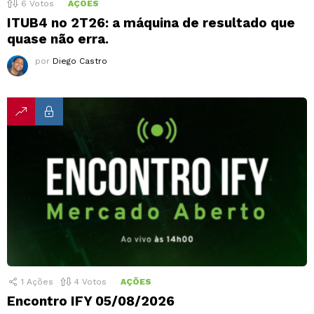
6
Votos
AÇÕES
ITUB4 no 2T26: a máquina de resultado que
quase não erra.
por
Diego Castro
1
Ações
4
Votos
AÇÕES
Encontro IFY 05/08/2026