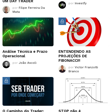
UM DAY TRADER
por
Investfy
por
Filipe Ferreira Da
Mata
Análise Técnica e Prazo
ENTENDENDO AS
Operacional
PROJEÇÕES DE
FIBONACCI!!
por
João Ascoli
por
Victor Franzotti
Branco
O Caminho do Trader:
STOP não é