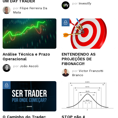
UM DAY TRADER
por
Investfy
por
Filipe Ferreira Da
Mata
Análise Técnica e Prazo
ENTENDENDO AS
Operacional
PROJEÇÕES DE
FIBONACCI!!
por
João Ascoli
por
Victor Franzotti
Branco
O Caminho do Trader:
STOP não é