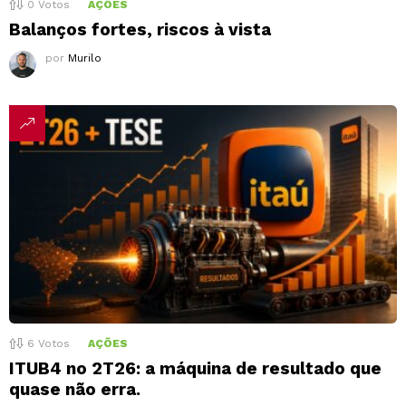
0
Votos
AÇÕES
Balanços fortes, riscos à vista
por
Murilo
6
Votos
AÇÕES
ITUB4 no 2T26: a máquina de resultado que
quase não erra.