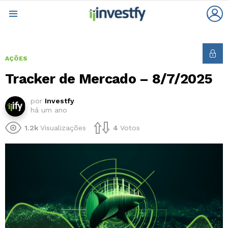
L
Menu
AÇÕES
Tracker de Mercado – 8/7/2025
por
Investfy
há um ano
1.2k
Visualizações
4
Votos