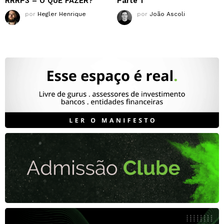
RRRP3 – O QUE FAZER?
Parte 1
por
Hegler Henrique
por
João Ascoli