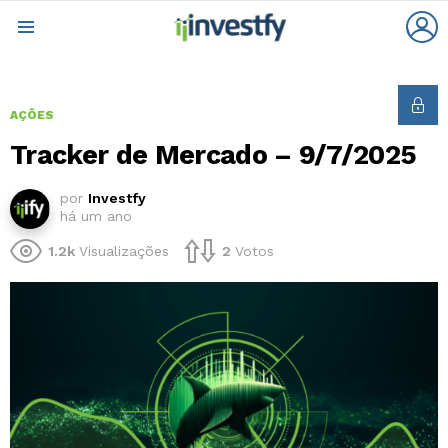
L
Menu
AÇÕES
Tracker de Mercado – 9/7/2025
por
Investfy
há um ano
1.2k
Visualizações
2
Votos