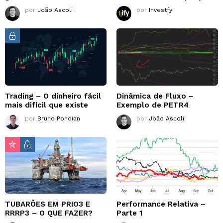
por
João Ascoli
por
Investfy
Trading – O dinheiro fácil
Dinâmica de Fluxo –
mais difícil que existe
Exemplo de PETR4
por
Bruno Pondian
por
João Ascoli
TUBARÕES EM PRIO3 E
Performance Relativa –
RRRP3 – O QUE FAZER?
Parte 1