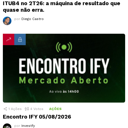
ITUB4 no 2T26: a máquina de resultado que
quase não erra.
por
Diego Castro
1
Ações
4
Votos
AÇÕES
Encontro IFY 05/08/2026
por
Investfy