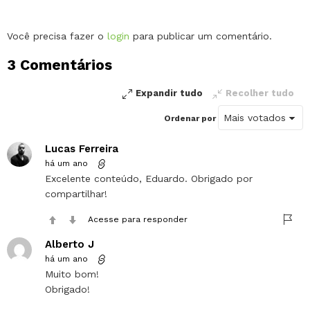
Deixe
Você precisa fazer o
login
para publicar um comentário.
um
3 Comentários
comentário
Expandir tudo
Recolher tudo
Ordenar por
Lucas Ferreira
há um ano
Excelente conteúdo, Eduardo. Obrigado por
compartilhar!
Acesse para responder
Alberto J
há um ano
Muito bom!
Obrigado!