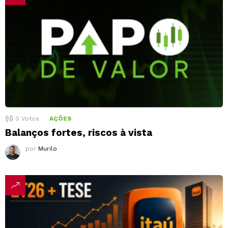
0
Votos
AÇÕES
Balanços fortes, riscos à vista
por
Murilo