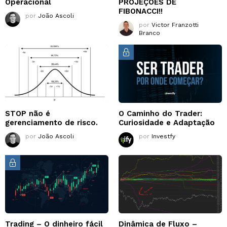
Operacional
PROJEÇÕES DE
FIBONACCI!!
por
João Ascoli
por
Victor Franzotti
Branco
STOP não é
O Caminho do Trader:
gerenciamento de risco.
Curiosidade e Adaptação
por
João Ascoli
por
Investfy
Trading – O dinheiro fácil
Dinâmica de Fluxo –