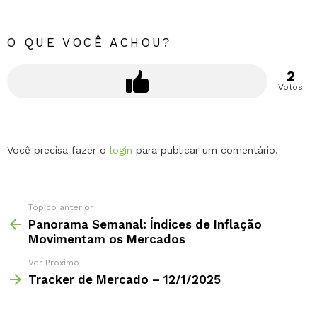
O QUE VOCÊ ACHOU?
2
Votos
Deixe
Você precisa fazer o
login
para publicar um comentário.
um
comentário
Tópico anterior
Panorama Semanal: Índices de Inflação
Movimentam os Mercados
Ver Próximo
Tracker de Mercado – 12/1/2025