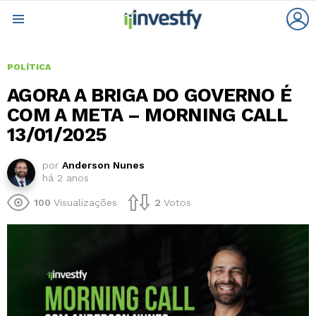
L
Menu
POLÍTICA
AGORA A BRIGA DO GOVERNO É
COM A META – MORNING CALL
13/01/2025
por
Anderson Nunes
há 2 anos
100
Visualizações
2
Votos