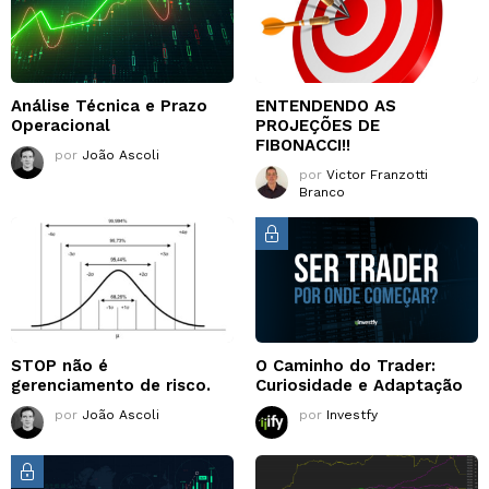
Análise Técnica e Prazo
ENTENDENDO AS
Operacional
PROJEÇÕES DE
FIBONACCI!!
por
João Ascoli
por
Victor Franzotti
Branco
STOP não é
O Caminho do Trader:
gerenciamento de risco.
Curiosidade e Adaptação
por
João Ascoli
por
Investfy