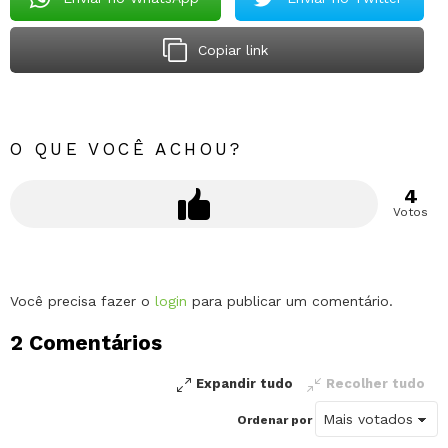
Copiar link
O QUE VOCÊ ACHOU?
4
Votos
Deixe
Você precisa fazer o
login
para publicar um comentário.
um
2 Comentários
comentário
Expandir tudo
Recolher tudo
Ordenar por