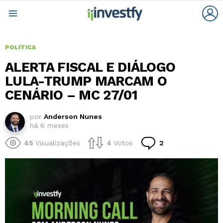
L
Menu
POLÍTICA
ALERTA FISCAL E DIÁLOGO
LULA-TRUMP MARCAM O
CENÁRIO – MC 27/01
por
Anderson Nunes
há 6 meses
Comentários
45
Visualizações
4
Votos
2