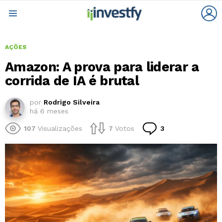
L
Menu
AÇÕES
Amazon: A prova para liderar a
corrida de IA é brutal
por
Rodrigo Silveira
há 6 meses
Comentários
107
Visualizações
7
Votos
3