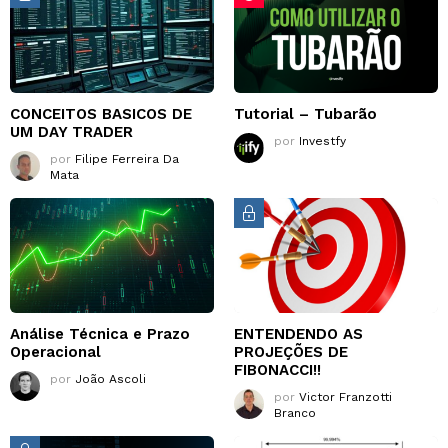
CONCEITOS BASICOS DE
Tutorial – Tubarão
UM DAY TRADER
por
Investfy
por
Filipe Ferreira Da
Mata
Análise Técnica e Prazo
ENTENDENDO AS
Operacional
PROJEÇÕES DE
FIBONACCI!!
por
João Ascoli
por
Victor Franzotti
Branco