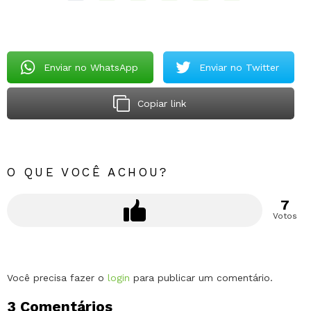
Enviar no WhatsApp
Enviar no Twitter
Copiar link
O QUE VOCÊ ACHOU?
7
Votos
Deixe
Você precisa fazer o
login
para publicar um comentário.
um
3 Comentários
comentário