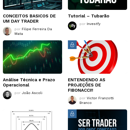
CONCEITOS BASICOS DE
Tutorial – Tubarão
UM DAY TRADER
por
Investfy
por
Filipe Ferreira Da
Mata
Análise Técnica e Prazo
ENTENDENDO AS
Operacional
PROJEÇÕES DE
FIBONACCI!!
por
João Ascoli
por
Victor Franzotti
Branco