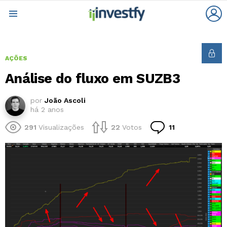
L
Menu
AÇÕES
Análise do fluxo em SUZB3
por
João Ascoli
há 2 anos
Comentários
291
Visualizações
22
Votos
11