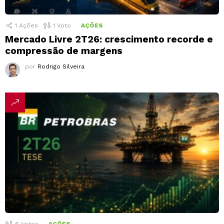
1
Ações
1
Voto
AÇÕES
Mercado Livre 2T26: crescimento recorde e
compressão de margens
por
Rodrigo Silveira
6
Votos
AÇÕES