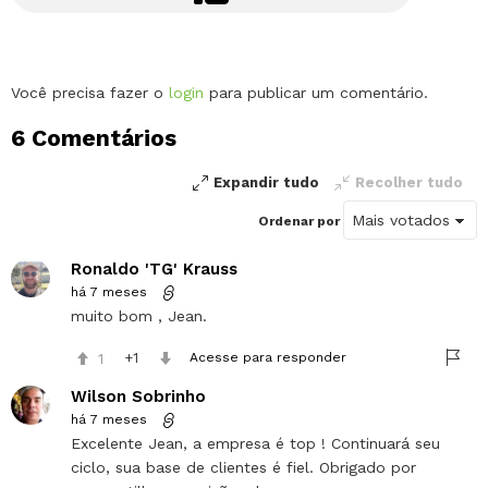
Deixe
Você precisa fazer o
login
para publicar um comentário.
um
6 Comentários
comentário
Expandir tudo
Recolher tudo
Ordenar por
Ronaldo 'TG' Krauss
há 7 meses
muito bom , Jean.
1
1
Acesse para responder
Wilson Sobrinho
há 7 meses
Excelente Jean, a empresa é top ! Continuará seu
ciclo, sua base de clientes é fiel. Obrigado por