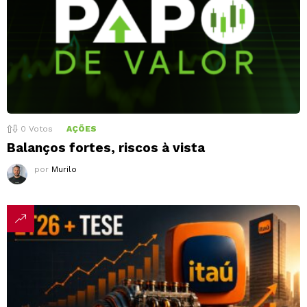
0
Votos
AÇÕES
Balanços fortes, riscos à vista
por
Murilo