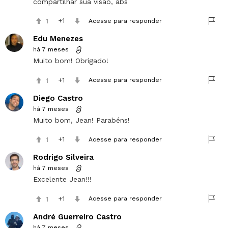
compartilhar sua visão, abs
1
1
Acesse para responder
Edu Menezes
há 7 meses
Muito bom! Obrigado!
1
1
Acesse para responder
Diego Castro
há 7 meses
Muito bom, Jean! Parabéns!
1
1
Acesse para responder
Rodrigo Silveira
há 7 meses
Excelente Jean!!!
1
1
Acesse para responder
André Guerreiro Castro
há 7 meses