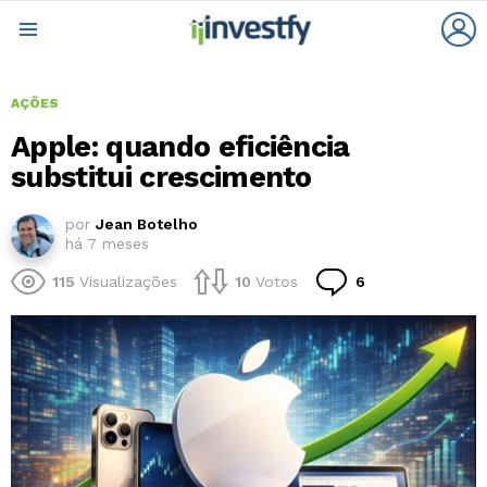
L
Menu
AÇÕES
Apple: quando eficiência
substitui crescimento
por
Jean Botelho
há 7 meses
Comentários
115
Visualizações
10
Votos
6