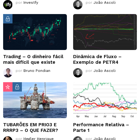
por
Investfy
por
João Ascoli
Trading – O dinheiro fácil
Dinâmica de Fluxo –
mais difícil que existe
Exemplo de PETR4
por
Bruno Pondian
por
João Ascoli
TUBARÕES EM PRIO3 E
Performance Relativa –
RRRP3 – O QUE FAZER?
Parte 1
por
Hegler Henrique
por
João Ascoli