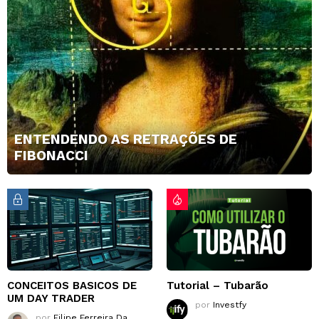
ENTENDENDO AS RETRAÇÕES DE
FIBONACCI
CONCEITOS BASICOS DE
Tutorial – Tubarão
UM DAY TRADER
por
Investfy
por
Filipe Ferreira Da