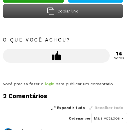
Copiar link
O QUE VOCÊ ACHOU?
14
Votos
Deixe
Você precisa fazer o
login
para publicar um comentário.
um
2 Comentários
comentário
Expandir tudo
Recolher tudo
Ordenar por