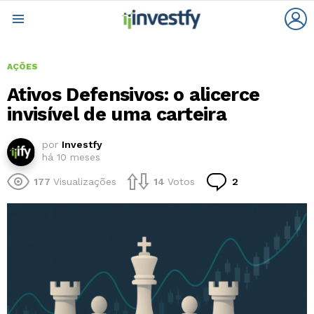
L
Menu
AÇÕES
Ativos Defensivos: o alicerce
invisível de uma carteira
por
Investfy
há 10 meses
Comentários
177
Visualizações
14
Votos
2