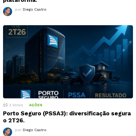
por
Diego Castro
2
Votos
AÇÕES
Porto Seguro (PSSA3): diversificação segura
o 2T26.
por
Diego Castro