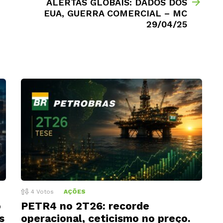
ALERTAS GLOBAIS: DADOS DOS
EUA, GUERRA COMERCIAL – MC
29/04/25
4
Votos
AÇÕES
o
PETR4 no 2T26: recorde
s
operacional, ceticismo no preço.