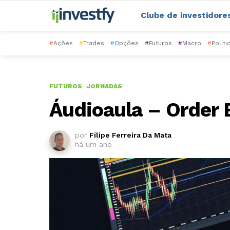
Clube de investidore
#
Ações
#
Trades
#
Opções
#
Futuros
#
Macro
#
Políti
FUTUROS
JORNADAS
Áudioaula – Order 
por
Filipe Ferreira Da Mata
há um ano