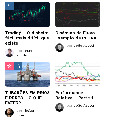
Trading – O dinheiro
Dinâmica de Fluxo –
fácil mais difícil que
Exemplo de PETR4
existe
por
João Ascoli
por
Bruno
Pondian
TUBARÕES EM PRIO3
Performance
E RRRP3 – O QUE
Relativa – Parte 1
FAZER?
por
João Ascoli
por
Hegler
Henrique