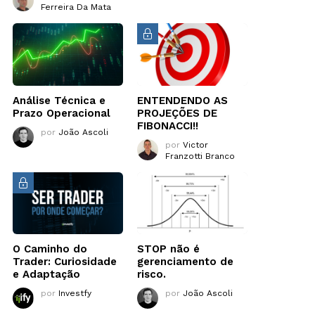
Ferreira Da Mata
Análise Técnica e
ENTENDENDO AS
Prazo Operacional
PROJEÇÕES DE
FIBONACCI!!
por
João Ascoli
por
Victor
Franzotti Branco
O Caminho do
STOP não é
Trader: Curiosidade
gerenciamento de
e Adaptação
risco.
por
Investfy
por
João Ascoli