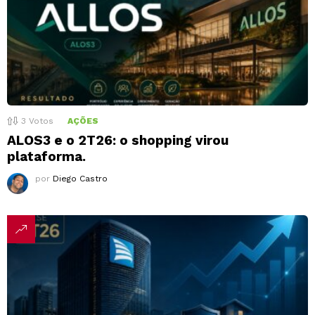
3
Votos
AÇÕES
ALOS3 e o 2T26: o shopping virou
plataforma.
por
Diego Castro