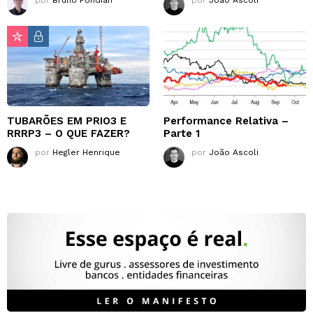
por
Bruno Pondian
por
João Ascoli
TUBARÕES EM PRIO3 E
Performance Relativa –
RRRP3 – O QUE FAZER?
Parte 1
por
Hegler Henrique
por
João Ascoli