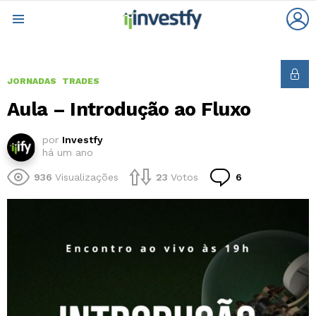
L
Menu
JORNADAS
TRADES
Aula – Introdução ao Fluxo
por
Investfy
há um ano
Comentários
936
Visualizações
23
Votos
6