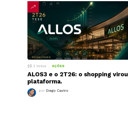
2
Votos
AÇÕES
ALOS3 e o 2T26: o shopping virou
plataforma.
por
Diego Castro