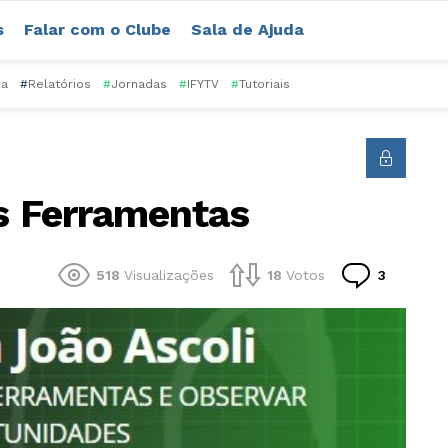
s
Falar com o Clube
Sala de Ajuda
ca
#
Relatórios
#
Jornadas
#
IFYTV
#
Tutoriais
as Ferramentas
Comentá
518
Visualizações
18
Votos
3