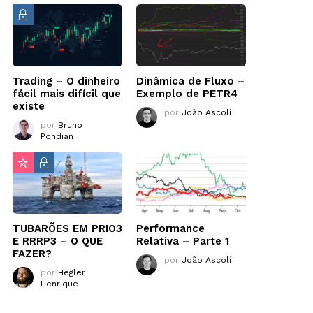
Trading – O dinheiro
Dinâmica de Fluxo –
fácil mais difícil que
Exemplo de PETR4
existe
por
João Ascoli
por
Bruno
Pondian
TUBARÕES EM PRIO3
Performance
E RRRP3 – O QUE
Relativa – Parte 1
FAZER?
por
João Ascoli
por
Hegler
Henrique