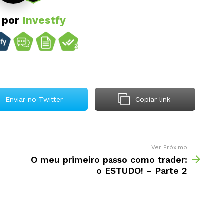
o por
Investfy
Enviar no Twitter
Copiar link
Ver Próximo
O meu primeiro passo como trader:
o ESTUDO! – Parte 2