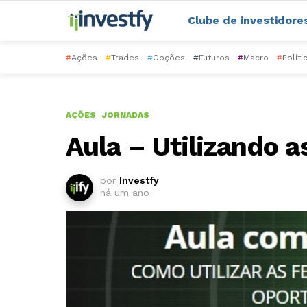
Clube de investidore
#
Ações
#
Trades
#
Opções
#
Futuros
#
Macro
#
Políti
AÇÕES
JORNADAS
Aula – Utilizando 
por
Investfy
há um ano