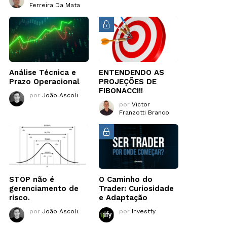
Ferreira Da Mata
Análise Técnica e
ENTENDENDO AS
Prazo Operacional
PROJEÇÕES DE
FIBONACCI!!
por
João Ascoli
por
Victor
Franzotti Branco
STOP não é
O Caminho do
gerenciamento de
Trader: Curiosidade
risco.
e Adaptação
por
João Ascoli
por
Investfy