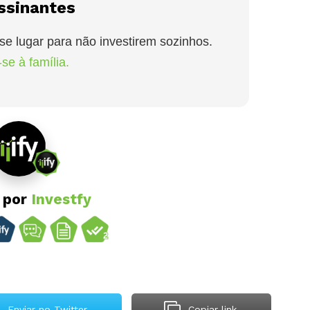
ssinantes
se lugar para não investirem sozinhos.
se à família.
o por
Investfy
Enviar no Twitter
Copiar link