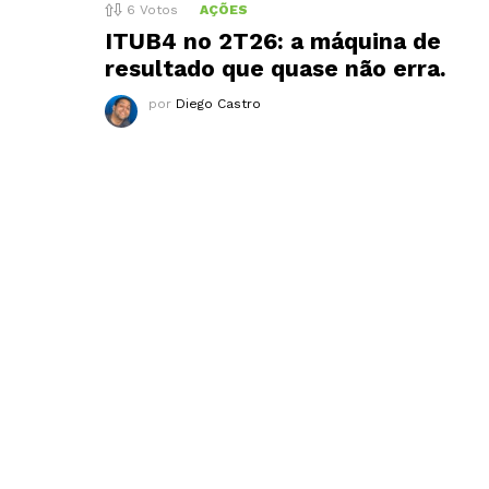
6
Votos
AÇÕES
ITUB4 no 2T26: a máquina de
resultado que quase não erra.
por
Diego Castro