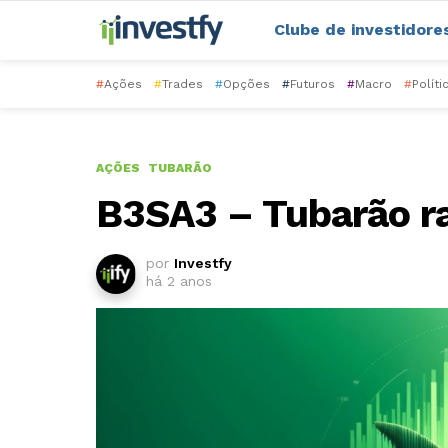
Clube de investidore
#
Ações
#
Trades
#
Opções
#
Futuros
#
Macro
#
Políti
AÇÕES
TUBARÃO
B3SA3 – Tubarão r
por
Investfy
há 2 anos