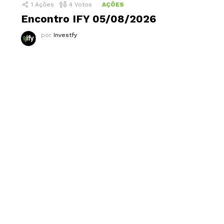
1
Ações
4
Votos
AÇÕES
Encontro IFY 05/08/2026
por
Investfy