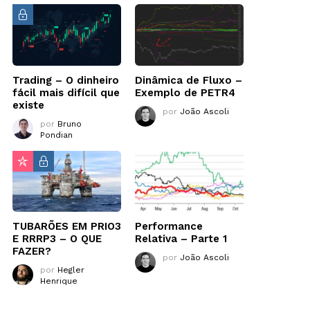
Trading – O dinheiro
Dinâmica de Fluxo –
fácil mais difícil que
Exemplo de PETR4
existe
por
João Ascoli
por
Bruno
Pondian
TUBARÕES EM PRIO3
Performance
E RRRP3 – O QUE
Relativa – Parte 1
FAZER?
por
João Ascoli
por
Hegler
Henrique