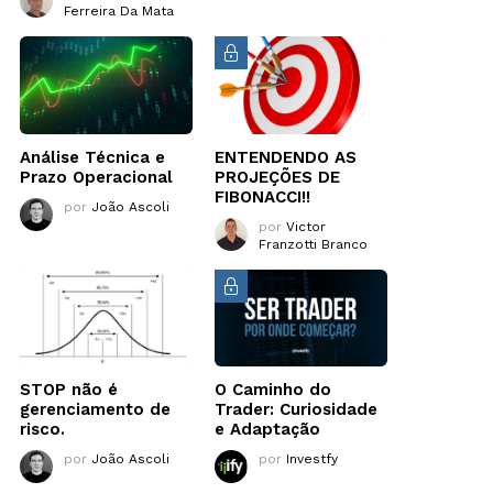
Ferreira Da Mata
Análise Técnica e
ENTENDENDO AS
Prazo Operacional
PROJEÇÕES DE
FIBONACCI!!
por
João Ascoli
por
Victor
Franzotti Branco
STOP não é
O Caminho do
gerenciamento de
Trader: Curiosidade
risco.
e Adaptação
por
João Ascoli
por
Investfy