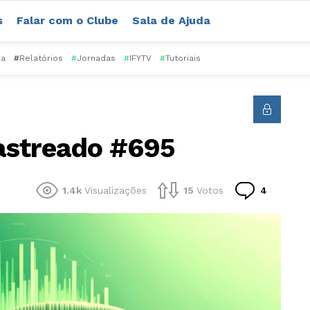
s
Falar com o Clube
Sala de Ajuda
ca
#
Relatórios
#
Jornadas
#
IFYTV
#
Tutoriais
astreado #695
Comentá
1.4k
Visualizações
15
Votos
4