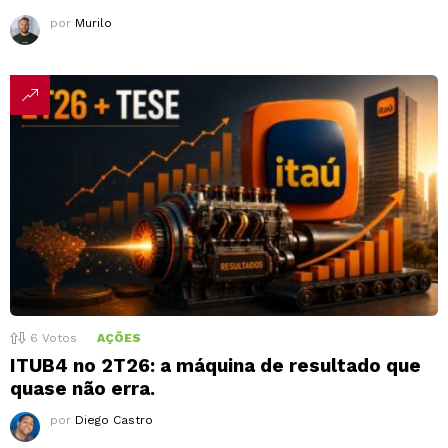
por
Murilo
6
Votos
AÇÕES
ITUB4 no 2T26: a máquina de resultado que
quase não erra.
por
Diego Castro