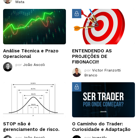
Mata
Análise Técnica e Prazo
ENTENDENDO AS
Operacional
PROJEÇÕES DE
FIBONACCI!!
por
João Ascoli
por
Victor Franzotti
Branco
STOP não é
O Caminho do Trader:
gerenciamento de risco.
Curiosidade e Adaptação
por
João Ascoli
por
Investfy