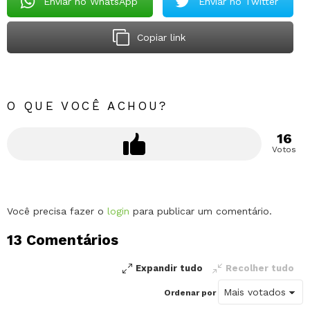
Enviar no WhatsApp
Enviar no Twitter
Copiar link
O QUE VOCÊ ACHOU?
16
Votos
Deixe
Você precisa fazer o
login
para publicar um comentário.
um
13 Comentários
comentário
Expandir tudo
Recolher tudo
Ordenar por