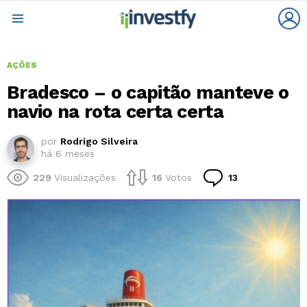
L
Menu
AÇÕES
Bradesco – o capitão manteve o
navio na rota certa certa
por
Rodrigo Silveira
há 6 meses
Comentários
229
Visualizações
16
Votos
13