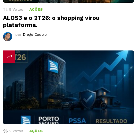
5
Votos
AÇÕES
ALOS3 e o 2T26: o shopping virou
plataforma.
por
Diego Castro
2
Votos
AÇÕES