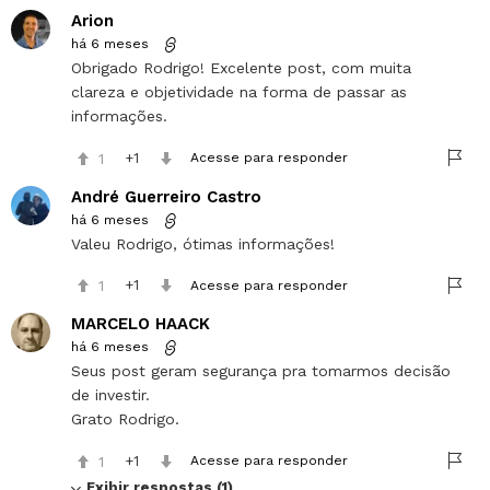
Arion
há 6 meses
Obrigado Rodrigo! Excelente post, com muita
clareza e objetividade na forma de passar as
informações.
1
1
Acesse para responder
André Guerreiro Castro
há 6 meses
Valeu Rodrigo, ótimas informações!
1
1
Acesse para responder
MARCELO HAACK
há 6 meses
Seus post geram segurança pra tomarmos decisão
de investir.
Grato Rodrigo.
1
1
Acesse para responder
Exibir respostas (1)