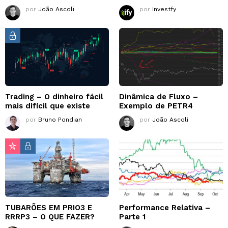
por
João Ascoli
por
Investfy
Trading – O dinheiro fácil
Dinâmica de Fluxo –
mais difícil que existe
Exemplo de PETR4
por
Bruno Pondian
por
João Ascoli
TUBARÕES EM PRIO3 E
Performance Relativa –
RRRP3 – O QUE FAZER?
Parte 1