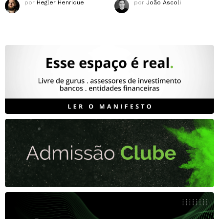
por
Hegler Henrique
por
João Ascoli