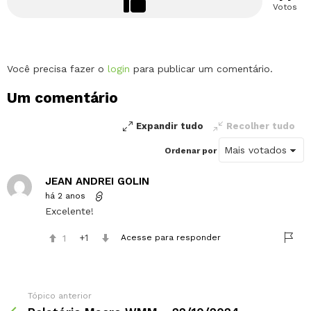
Votos
Deixe
Você precisa fazer o
login
para publicar um comentário.
um
Um comentário
comentário
Expandir tudo
Recolher tudo
Ordenar por
JEAN ANDREI GOLIN
há 2 anos
Excelente!
1
1
Acesse para responder
Tópico anterior