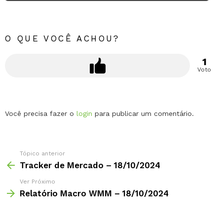
O QUE VOCÊ ACHOU?
1
Voto
Deixe
Você precisa fazer o
login
para publicar um comentário.
um
comentário
Tópico anterior
Tracker de Mercado – 18/10/2024
Ver Próximo
Relatório Macro WMM – 18/10/2024