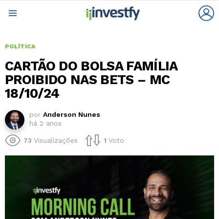
L
Menu
POLÍTICA
CARTÃO DO BOLSA FAMÍLIA
PROIBIDO NAS BETS – MC
18/10/24
por
Anderson Nunes
há 2 anos
73
Visualizações
1
Voto