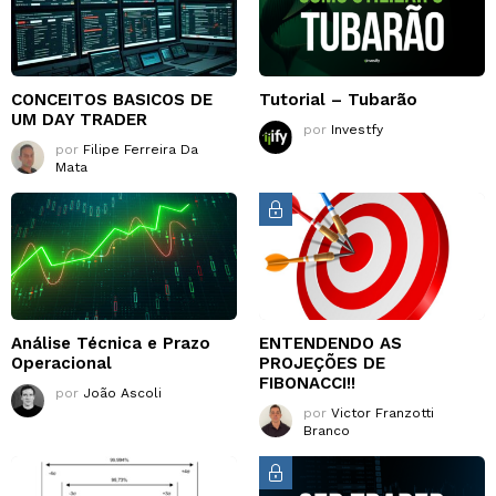
CONCEITOS BASICOS DE
Tutorial – Tubarão
UM DAY TRADER
por
Investfy
por
Filipe Ferreira Da
Mata
Análise Técnica e Prazo
ENTENDENDO AS
Operacional
PROJEÇÕES DE
FIBONACCI!!
por
João Ascoli
por
Victor Franzotti
Branco