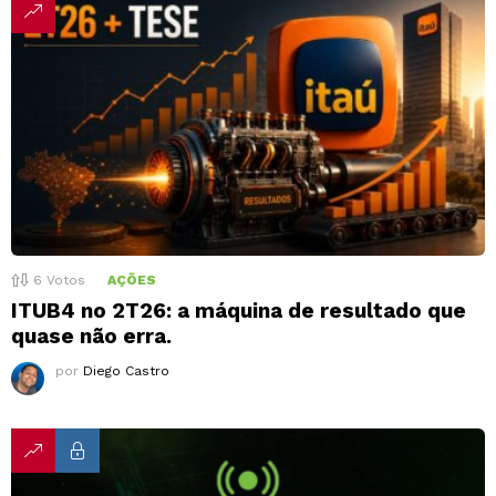
6
Votos
AÇÕES
ITUB4 no 2T26: a máquina de resultado que
quase não erra.
por
Diego Castro