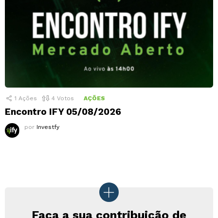
1
Ações
4
Votos
AÇÕES
Encontro IFY 05/08/2026
por
Investfy
Faça a sua contribuição de