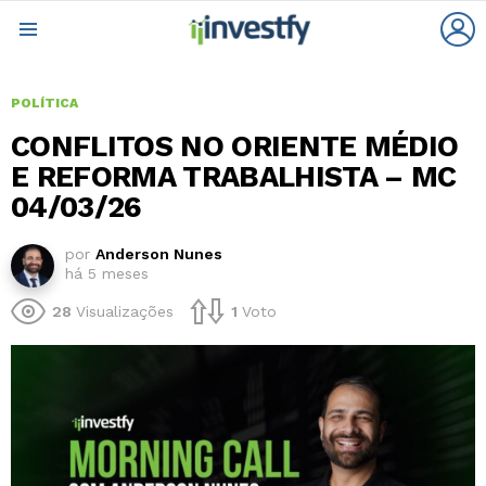
L
Menu
POLÍTICA
CONFLITOS NO ORIENTE MÉDIO
E REFORMA TRABALHISTA – MC
04/03/26
por
Anderson Nunes
há 5 meses
28
Visualizações
1
Voto