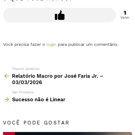
1
Voto
Deixe
Você precisa fazer o
login
para publicar um comentário.
um
comentário
Tópico anterior
Relatório Macro por José Faria Jr. –
03/03/2026
Ver Próximo
Sucesso não é Linear
VOCÊ PODE GOSTAR