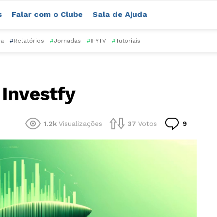
s
Falar com o Clube
Sala de Ajuda
ca
#
Relatórios
#
Jornadas
#
IFYTV
#
Tutoriais
Investfy
Comentá
1.2k
Visualizações
37
Votos
9