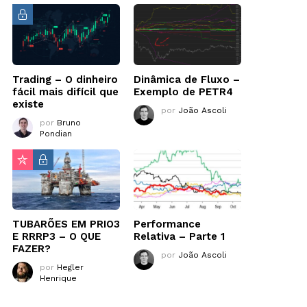
Trading – O dinheiro
Dinâmica de Fluxo –
fácil mais difícil que
Exemplo de PETR4
existe
por
João Ascoli
por
Bruno
Pondian
TUBARÕES EM PRIO3
Performance
E RRRP3 – O QUE
Relativa – Parte 1
FAZER?
por
João Ascoli
por
Hegler
Henrique