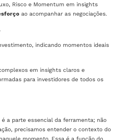
luxo, Risco e Momentum em insights
esforço
ao acompanhar as negociações.
a
investimento, indicando momentos ideais
complexos em insights claros e
nformadas para investidores de todos os
é a parte essencial da ferramenta; não
ação, precisamos entender o contexto do
 naquele momento. Essa é a função do