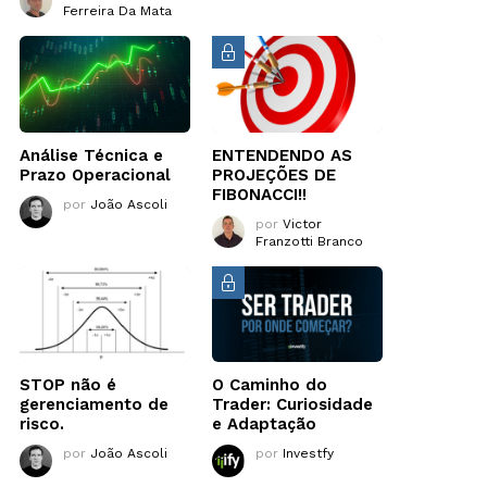
Ferreira Da Mata
Análise Técnica e
ENTENDENDO AS
Prazo Operacional
PROJEÇÕES DE
FIBONACCI!!
por
João Ascoli
por
Victor
Franzotti Branco
STOP não é
O Caminho do
gerenciamento de
Trader: Curiosidade
risco.
e Adaptação
por
João Ascoli
por
Investfy