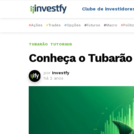
Clube de investidore
#
Ações
#
Trades
#
Opções
#
Futuros
#
Macro
#
Políti
TUBARÃO
TUTORIAIS
Conheça o Tubarão 
por
Investfy
há 2 anos