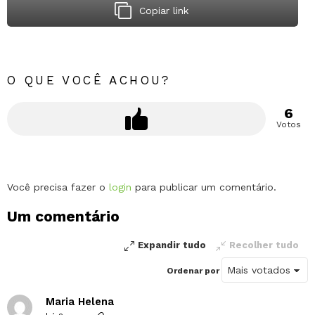
Copiar link
O QUE VOCÊ ACHOU?
6
Votos
Deixe
Você precisa fazer o
login
para publicar um comentário.
um
Um comentário
comentário
Expandir tudo
Recolher tudo
Ordenar por
Maria Helena