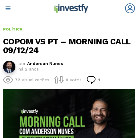
L
Menu
POLÍTICA
COPOM VS PT – MORNING CALL
09/12/24
por
Anderson Nunes
há 2 anos
Comentário
72
Visualizações
6
Votos
1