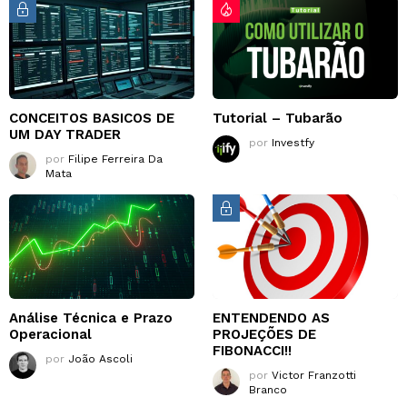
CONCEITOS BASICOS DE
Tutorial – Tubarão
UM DAY TRADER
por
Investfy
por
Filipe Ferreira Da
Mata
Análise Técnica e Prazo
ENTENDENDO AS
Operacional
PROJEÇÕES DE
FIBONACCI!!
por
João Ascoli
por
Victor Franzotti
Branco