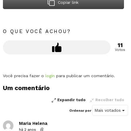
Copiar link
O QUE VOCÊ ACHOU?
11
Votos
Deixe
Você precisa fazer o
login
para publicar um comentário.
um
Um comentário
comentário
Expandir tudo
Recolher tudo
Ordenar por
Maria Helena
há 2 anos