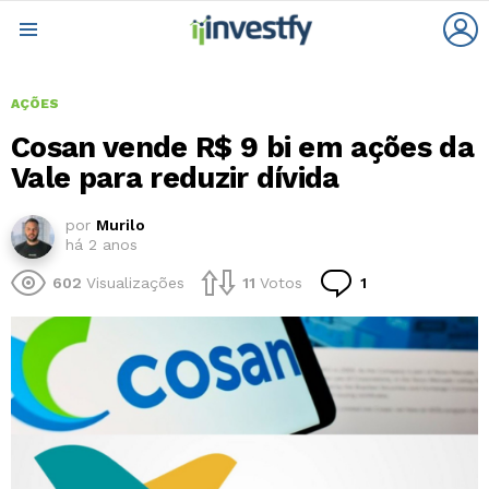
L
Menu
AÇÕES
Cosan vende R$ 9 bi em ações da
Vale para reduzir dívida
por
Murilo
há 2 anos
Comentário
602
Visualizações
11
Votos
1