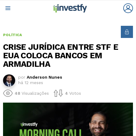
L
Menu
POLÍTICA
CRISE JURÍDICA ENTRE STF E
EUA COLOCA BANCOS EM
ARMADILHA
por
Anderson Nunes
há 12 meses
48
Visualizações
4
Votos