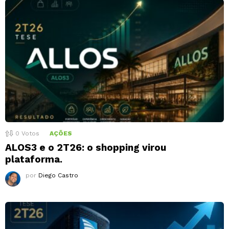
0
Votos
AÇÕES
ALOS3 e o 2T26: o shopping virou
plataforma.
por
Diego Castro