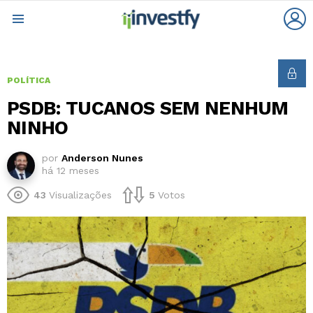
L
Menu
POLÍTICA
PSDB: TUCANOS SEM NENHUM
NINHO
por
Anderson Nunes
há 12 meses
43
Visualizações
5
Votos