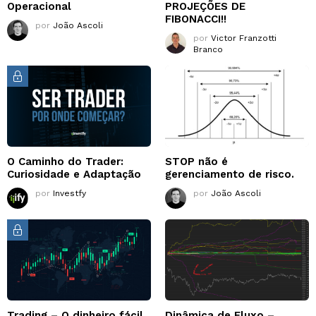
Operacional
PROJEÇÕES DE
FIBONACCI!!
por
João Ascoli
por
Victor Franzotti
Branco
O Caminho do Trader:
STOP não é
Curiosidade e Adaptação
gerenciamento de risco.
por
Investfy
por
João Ascoli
Trading – O dinheiro fácil
Dinâmica de Fluxo –