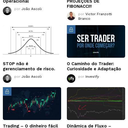
Operacional
PROJEÇÕES DE
FIBONACCI!!
por
João Ascoli
por
Victor Franzotti
Branco
STOP não é
O Caminho do Trader:
gerenciamento de risco.
Curiosidade e Adaptação
por
João Ascoli
por
Investfy
Trading – O dinheiro fácil
Dinâmica de Fluxo –