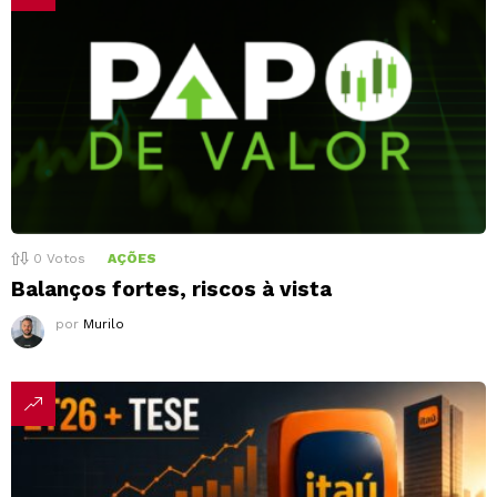
0
Votos
AÇÕES
Balanços fortes, riscos à vista
por
Murilo