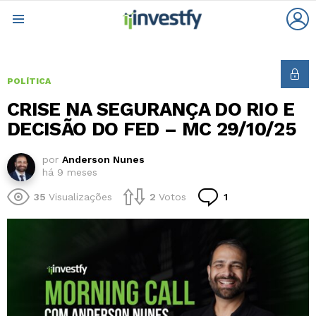
L
Menu
POLÍTICA
CRISE NA SEGURANÇA DO RIO E
DECISÃO DO FED – MC 29/10/25
por
Anderson Nunes
há 9 meses
Comentário
35
Visualizações
2
Votos
1