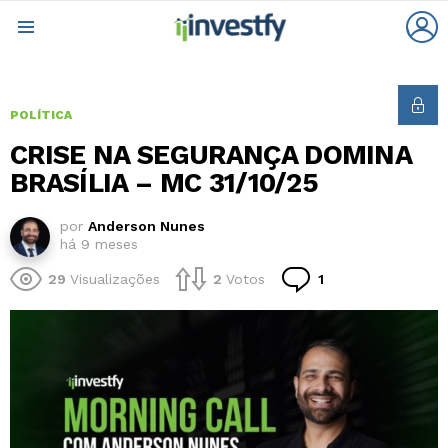
L
Menu
POLÍTICA
CRISE NA SEGURANÇA DOMINA
BRASÍLIA – MC 31/10/25
por
Anderson Nunes
há 9 meses
Comentário
29
Visualizações
2
Votos
1