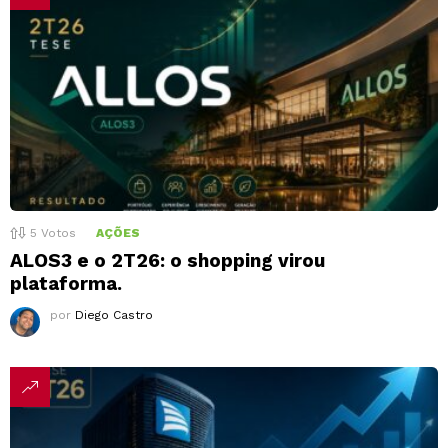
5
Votos
AÇÕES
ALOS3 e o 2T26: o shopping virou
plataforma.
por
Diego Castro