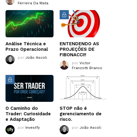
Ferreira Da Mata
Análise Técnica e
ENTENDENDO AS
Prazo Operacional
PROJEÇÕES DE
FIBONACCI!!
por
João Ascoli
por
Victor
Franzotti Branco
O Caminho do
STOP não é
Trader: Curiosidade
gerenciamento de
e Adaptação
risco.
por
Investfy
por
João Ascoli