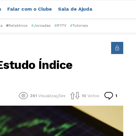
s
Falar com o Clube
Sala de Ajuda
ca
#
Relatórios
#
Jornadas
#
IFYTV
#
Tutoriais
Estudo Índice
Comentá
361
Visualizações
10
Votos
1