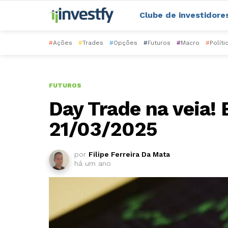
Clube de investidore
#
Ações
#
Trades
#
Opções
#
Futuros
#
Macro
#
Políti
FUTUROS
Day Trade na veia! 
21/03/2025
por
Filipe Ferreira Da Mata
há um ano