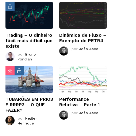
Trading – O dinheiro
Dinâmica de Fluxo –
fácil mais difícil que
Exemplo de PETR4
existe
por
João Ascoli
por
Bruno
Pondian
TUBARÕES EM PRIO3
Performance
E RRRP3 – O QUE
Relativa – Parte 1
FAZER?
por
João Ascoli
por
Hegler
Henrique