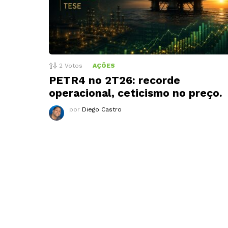
2
Votos
AÇÕES
PETR4 no 2T26: recorde
operacional, ceticismo no preço.
por
Diego Castro