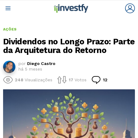
L
Menu
AÇÕES
Dividendos no Longo Prazo: Parte
da Arquitetura do Retorno
por
Diego Castro
há 5 meses
Comentários
248
Visualizações
17
Votos
12