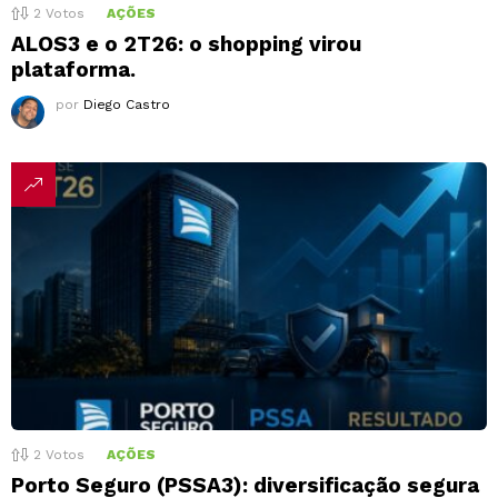
2
Votos
AÇÕES
ALOS3 e o 2T26: o shopping virou
plataforma.
por
Diego Castro
2
Votos
AÇÕES
Porto Seguro (PSSA3): diversificação segura