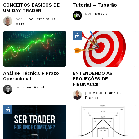
CONCEITOS BASICOS DE
Tutorial – Tubarão
UM DAY TRADER
por
Investfy
por
Filipe Ferreira Da
Mata
Análise Técnica e Prazo
ENTENDENDO AS
Operacional
PROJEÇÕES DE
FIBONACCI!!
por
João Ascoli
por
Victor Franzotti
Branco