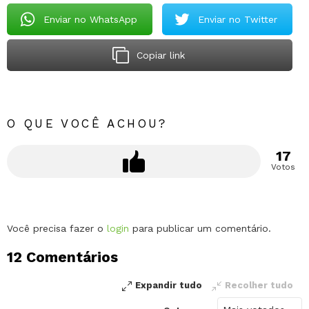
Enviar no WhatsApp
Enviar no Twitter
Copiar link
O QUE VOCÊ ACHOU?
17
Votos
Deixe
Você precisa fazer o
login
para publicar um comentário.
um
12 Comentários
comentário
Expandir tudo
Recolher tudo