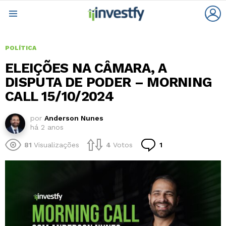
L
Menu
POLÍTICA
ELEIÇÕES NA CÂMARA, A
DISPUTA DE PODER – MORNING
CALL 15/10/2024
por
Anderson Nunes
há 2 anos
Comentário
81
Visualizações
4
Votos
1