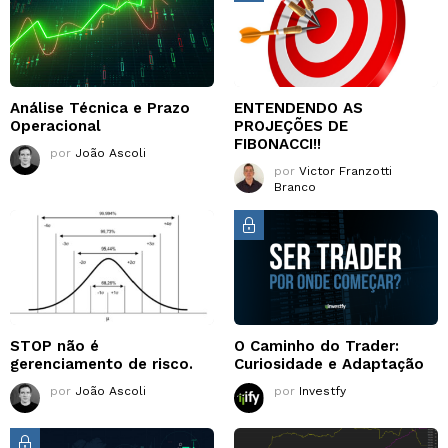
Análise Técnica e Prazo
ENTENDENDO AS
Operacional
PROJEÇÕES DE
FIBONACCI!!
por
João Ascoli
por
Victor Franzotti
Branco
STOP não é
O Caminho do Trader:
gerenciamento de risco.
Curiosidade e Adaptação
por
João Ascoli
por
Investfy