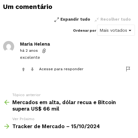
um
Um comentário
comentário
Expandir tudo
Recolher tudo
Ordenar por
Maria Helena
há 2 anos
excelente
Acesse para responder
Tópico anterior
Mercados em alta, dólar recua e Bitcoin
supera US$ 66 mil
Ver Próximo
Tracker de Mercado – 15/10/2024