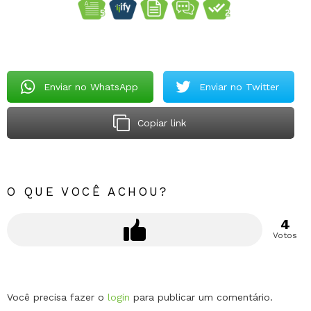
Enviar no WhatsApp
Enviar no Twitter
Copiar link
O QUE VOCÊ ACHOU?
4
Votos
Deixe
Você precisa fazer o
login
para publicar um comentário.