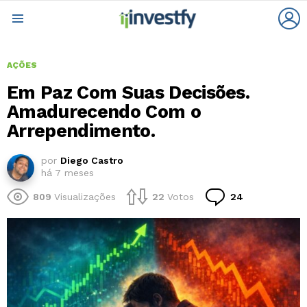
L
Menu
AÇÕES
Em Paz Com Suas Decisões.
Amadurecendo Com o
Arrependimento.
por
Diego Castro
há 7 meses
Comentários
809
Visualizações
22
Votos
24