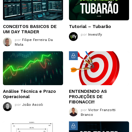
CONCEITOS BASICOS DE
Tutorial – Tubarão
UM DAY TRADER
por
Investfy
por
Filipe Ferreira Da
Mata
Análise Técnica e Prazo
ENTENDENDO AS
Operacional
PROJEÇÕES DE
FIBONACCI!!
por
João Ascoli
por
Victor Franzotti
Branco