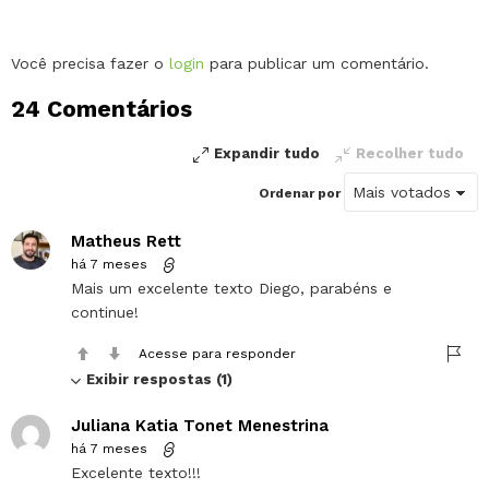
Deixe
Você precisa fazer o
login
para publicar um comentário.
um
24 Comentários
comentário
Expandir tudo
Recolher tudo
Ordenar por
Matheus Rett
há 7 meses
Mais um excelente texto Diego, parabéns e
continue!
Acesse para responder
Exibir respostas (1)
Juliana Katia Tonet Menestrina
há 7 meses
Excelente texto!!!