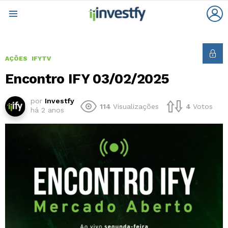
L
Menu
AÇÕES
IFYTV
Encontro IFY 03/02/2025
por
Investfy
114
Visualizações
4
Votos
há 2 anos