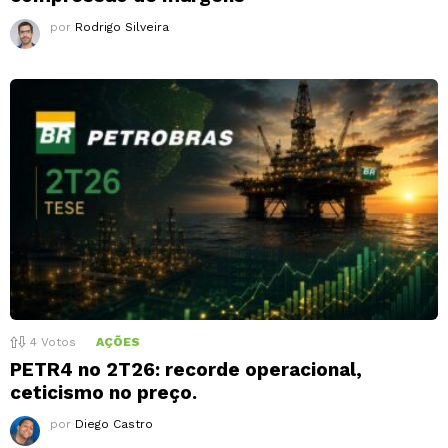
por
Rodrigo Silveira
4
Votos
AÇÕES
PETR4 no 2T26: recorde operacional,
ceticismo no preço.
por
Diego Castro