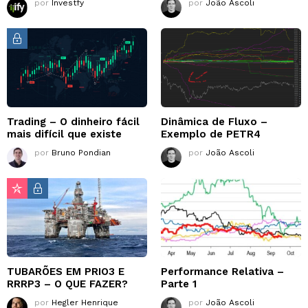
por
Investfy
por
João Ascoli
Trading – O dinheiro fácil
Dinâmica de Fluxo –
mais difícil que existe
Exemplo de PETR4
por
Bruno Pondian
por
João Ascoli
TUBARÕES EM PRIO3 E
Performance Relativa –
RRRP3 – O QUE FAZER?
Parte 1
por
Hegler Henrique
por
João Ascoli