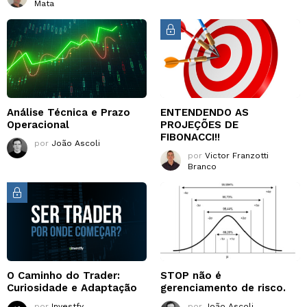
Mata
Análise Técnica e Prazo
ENTENDENDO AS
Operacional
PROJEÇÕES DE
FIBONACCI!!
por
João Ascoli
por
Victor Franzotti
Branco
O Caminho do Trader:
STOP não é
Curiosidade e Adaptação
gerenciamento de risco.
por
Investfy
por
João Ascoli