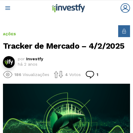
L
Menu
AÇÕES
Tracker de Mercado – 4/2/2025
por
Investfy
há 2 anos
Comentário
186
Visualizações
4
Votos
1