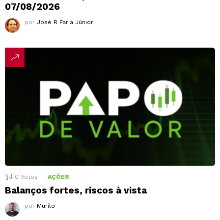
07/08/2026
por
José R Faria Júnior
0
Votos
AÇÕES
Balanços fortes, riscos à vista
por
Murilo