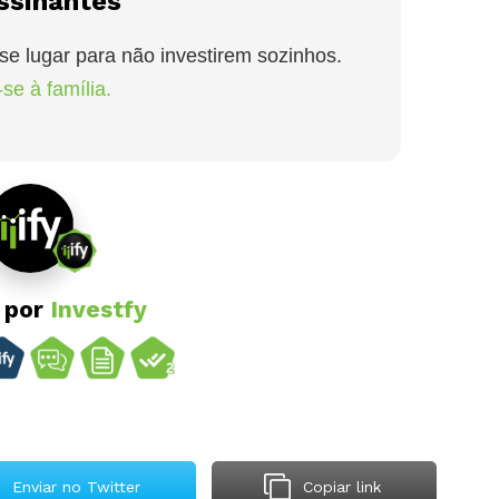
ssinantes
se lugar para não investirem sozinhos.
se à família.
o por
Investfy
Enviar no Twitter
Copiar link