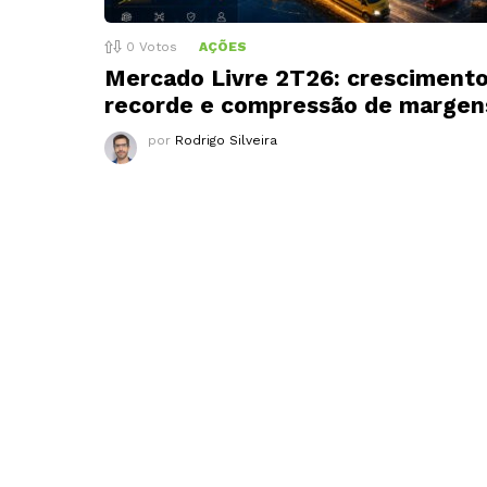
0
Votos
AÇÕES
Mercado Livre 2T26: cresciment
recorde e compressão de margen
por
Rodrigo Silveira