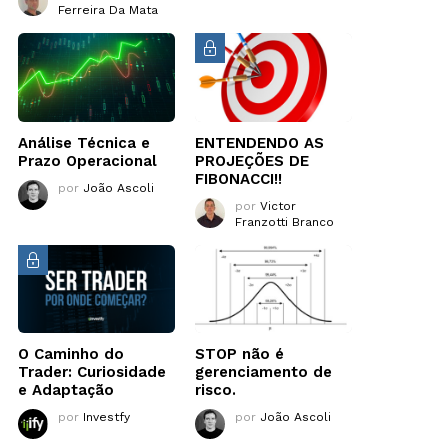
Ferreira Da Mata
Análise Técnica e
ENTENDENDO AS
Prazo Operacional
PROJEÇÕES DE
FIBONACCI!!
por
João Ascoli
por
Victor
Franzotti Branco
O Caminho do
STOP não é
Trader: Curiosidade
gerenciamento de
e Adaptação
risco.
por
Investfy
por
João Ascoli