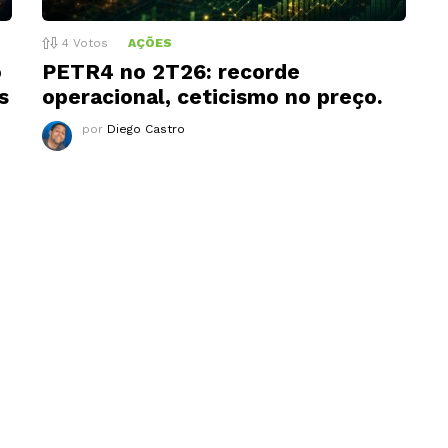
4
Votos
AÇÕES
o
PETR4 no 2T26: recorde
s
operacional, ceticismo no preço.
por
Diego Castro