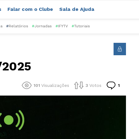
s
Falar com o Clube
Sala de Ajuda
ca
#
Relatórios
#
Jornadas
#
IFYTV
#
Tutoriais
1/2025
Comentá
101
Visualizações
3
Votos
1