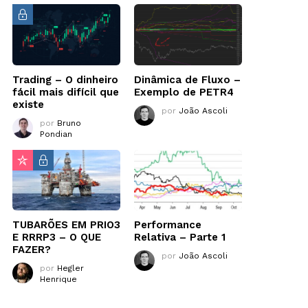
Trading – O dinheiro
Dinâmica de Fluxo –
fácil mais difícil que
Exemplo de PETR4
existe
por
João Ascoli
por
Bruno
Pondian
TUBARÕES EM PRIO3
Performance
E RRRP3 – O QUE
Relativa – Parte 1
FAZER?
por
João Ascoli
por
Hegler
Henrique