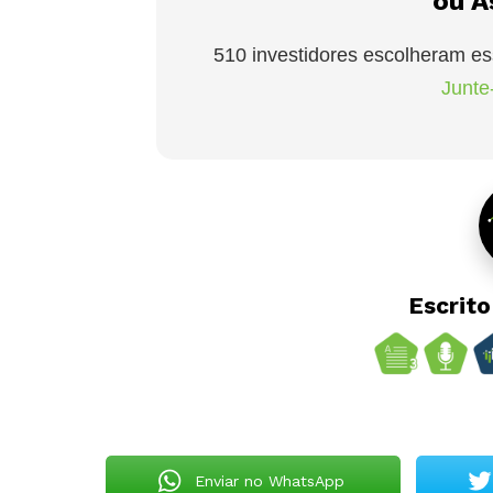
ou A
510 investidores escolheram es
Junte-
Escrit
Enviar no WhatsApp