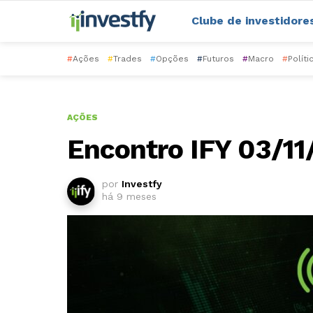
Clube de investidore
#
Ações
#
Trades
#
Opções
#
Futuros
#
Macro
#
Políti
AÇÕES
Encontro IFY 03/1
por
Investfy
há 9 meses