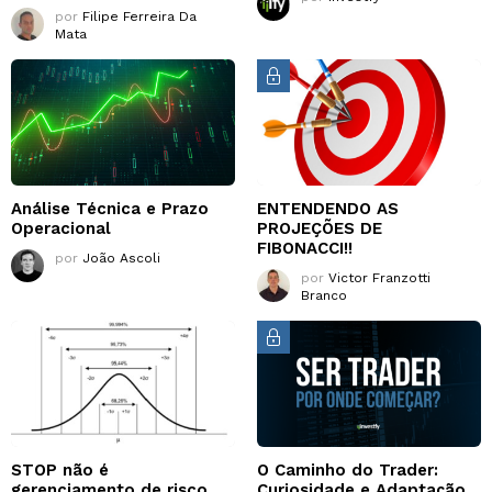
por
Filipe Ferreira Da
Mata
Análise Técnica e Prazo
ENTENDENDO AS
Operacional
PROJEÇÕES DE
FIBONACCI!!
por
João Ascoli
por
Victor Franzotti
Branco
STOP não é
O Caminho do Trader:
gerenciamento de risco.
Curiosidade e Adaptação