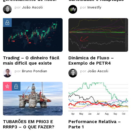
por
João Ascoli
por
Investfy
Trading – O dinheiro fácil
Dinâmica de Fluxo –
mais difícil que existe
Exemplo de PETR4
por
Bruno Pondian
por
João Ascoli
TUBARÕES EM PRIO3 E
Performance Relativa –
RRRP3 – O QUE FAZER?
Parte 1