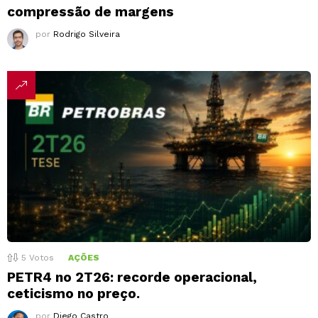
compressão de margens
por
Rodrigo Silveira
5
Votos
AÇÕES
PETR4 no 2T26: recorde operacional,
ceticismo no preço.
por
Diego Castro