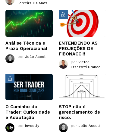
Ferreira Da Mata
Análise Técnica e
ENTENDENDO AS
Prazo Operacional
PROJEÇÕES DE
FIBONACCI!!
por
João Ascoli
por
Victor
Franzotti Branco
O Caminho do
STOP não é
Trader: Curiosidade
gerenciamento de
e Adaptação
risco.
por
Investfy
por
João Ascoli