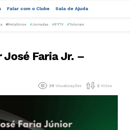
s
Falar com o Clube
Sala de Ajuda
ca
#
Relatórios
#
Jornadas
#
IFYTV
#
Tutoriais
 José Faria Jr. –
29
Visualizações
2
Votos