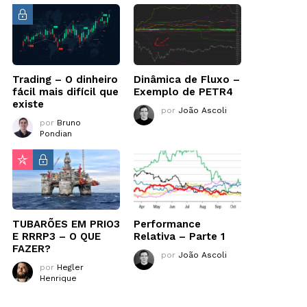
Trading – O dinheiro
Dinâmica de Fluxo –
fácil mais difícil que
Exemplo de PETR4
existe
por
João Ascoli
por
Bruno
Pondian
TUBARÕES EM PRIO3
Performance
E RRRP3 – O QUE
Relativa – Parte 1
FAZER?
por
João Ascoli
por
Hegler
Henrique