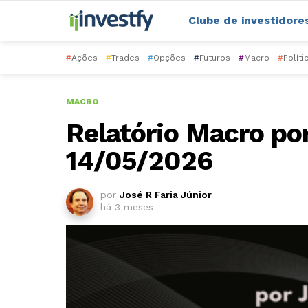
Clube de investidore
#
Ações
#
Trades
#
Opções
#
Futuros
#
Macro
#
Políti
MACRO
Relatório Macro por
14/05/2026
por
José R Faria Júnior
há 3 meses