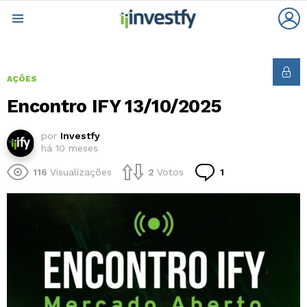
L
Menu
AÇÕES
Encontro IFY 13/10/2025
por
Investfy
há 10 meses
Comentário
116
Visualizações
2
Votos
1