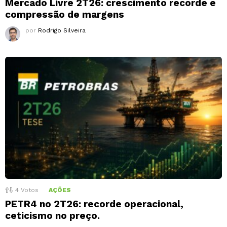
Mercado Livre 2T26: crescimento recorde e
compressão de margens
por
Rodrigo Silveira
4
Votos
AÇÕES
PETR4 no 2T26: recorde operacional,
ceticismo no preço.