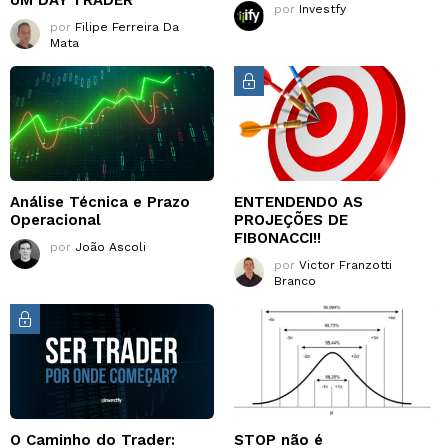
UM DAY TRADER
por
Investfy
por
Filipe Ferreira Da
Mata
Análise Técnica e Prazo
ENTENDENDO AS
Operacional
PROJEÇÕES DE
FIBONACCI!!
por
João Ascoli
por
Victor Franzotti
Branco
O Caminho do Trader:
STOP não é