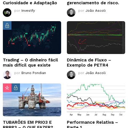
Curiosidade e Adaptação
gerenciamento de risco.
por
Investfy
por
João Ascoli
Trading – O dinheiro fácil
Dinâmica de Fluxo –
mais difícil que existe
Exemplo de PETR4
por
Bruno Pondian
por
João Ascoli
TUBARÕES EM PRIO3 E
Performance Relativa –
RRRP3 – O QUE FAZER?
Parte 1