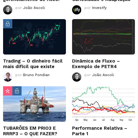
por
João Ascoli
por
Investfy
Trading – O dinheiro fácil
Dinâmica de Fluxo –
mais difícil que existe
Exemplo de PETR4
por
Bruno Pondian
por
João Ascoli
TUBARÕES EM PRIO3 E
Performance Relativa –
RRRP3 – O QUE FAZER?
Parte 1