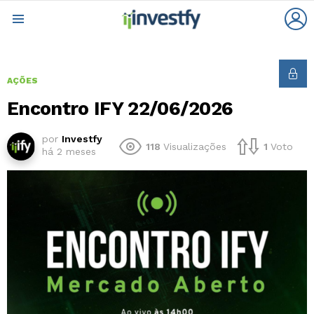
L
Menu
AÇÕES
Encontro IFY 22/06/2026
por
Investfy
118
Visualizações
1
Voto
há 2 meses