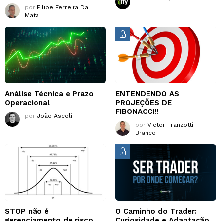
por
Filipe Ferreira Da
Mata
Análise Técnica e Prazo
ENTENDENDO AS
Operacional
PROJEÇÕES DE
FIBONACCI!!
por
João Ascoli
por
Victor Franzotti
Branco
STOP não é
O Caminho do Trader:
gerenciamento de risco.
Curiosidade e Adaptação