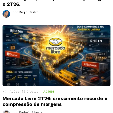
o 2T26.
por
Diego Castro
1
Ações
2
Votos
AÇÕES
Mercado Livre 2T26: crescimento recorde e
compressão de margens
por
Rodrigo Silveira