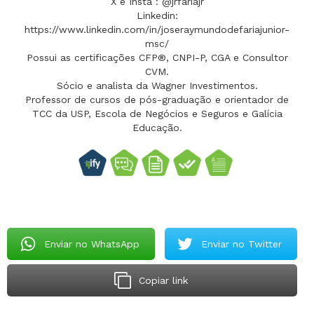
X e Insta : @jrfariajr
Linkedin:
https://www.linkedin.com/in/joseraymundodefariajunior-
msc/
Possui as certificações CFP®, CNPI-P, CGA e Consultor
CVM.
Sócio e analista da Wagner Investimentos.
Professor de cursos de pós-graduação e orientador de
TCC da USP, Escola de Negócios e Seguros e Galícia
Educação.
Enviar no WhatsApp
Enviar no Twitter
Copiar link