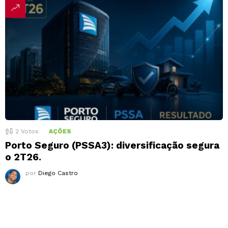
2
Votos
AÇÕES
Porto Seguro (PSSA3): diversificação segura
o 2T26.
por
Diego Castro