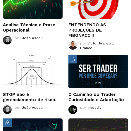
Análise Técnica e Prazo
ENTENDENDO AS
Operacional
PROJEÇÕES DE
FIBONACCI!!
por
João Ascoli
por
Victor Franzotti
Branco
STOP não é
O Caminho do Trader:
gerenciamento de risco.
Curiosidade e Adaptação
por
João Ascoli
por
Investfy