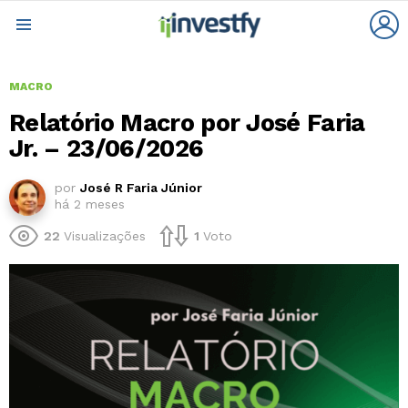
L
Menu
MACRO
Relatório Macro por José Faria
Jr. – 23/06/2026
por
José R Faria Júnior
há 2 meses
22
Visualizações
1
Voto