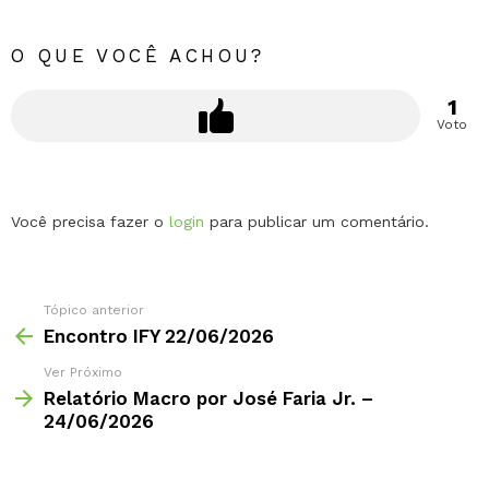
O QUE VOCÊ ACHOU?
1
Voto
Deixe
Você precisa fazer o
login
para publicar um comentário.
um
comentário
Tópico anterior
Encontro IFY 22/06/2026
Ver Próximo
Relatório Macro por José Faria Jr. –
24/06/2026