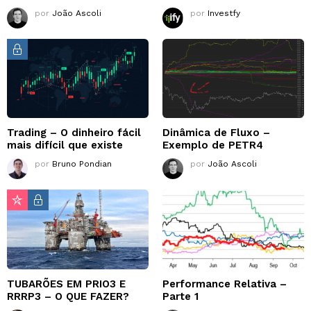
por
João Ascoli
por
Investfy
Trading – O dinheiro fácil
Dinâmica de Fluxo –
mais difícil que existe
Exemplo de PETR4
por
Bruno Pondian
por
João Ascoli
TUBARÕES EM PRIO3 E
Performance Relativa –
RRRP3 – O QUE FAZER?
Parte 1