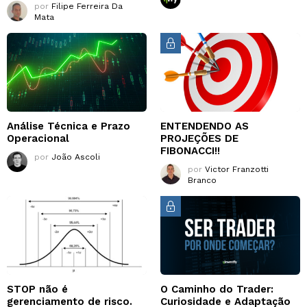
por
Filipe Ferreira Da
Mata
Análise Técnica e Prazo
ENTENDENDO AS
Operacional
PROJEÇÕES DE
FIBONACCI!!
por
João Ascoli
por
Victor Franzotti
Branco
STOP não é
O Caminho do Trader:
gerenciamento de risco.
Curiosidade e Adaptação