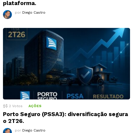
plataforma.
por
Diego Castro
2
Votos
AÇÕES
Porto Seguro (PSSA3): diversificação segura
o 2T26.
por
Diego Castro