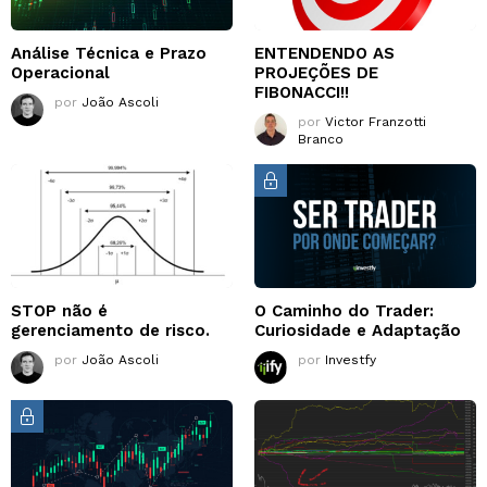
Análise Técnica e Prazo
ENTENDENDO AS
Operacional
PROJEÇÕES DE
FIBONACCI!!
por
João Ascoli
por
Victor Franzotti
Branco
STOP não é
O Caminho do Trader:
gerenciamento de risco.
Curiosidade e Adaptação
por
João Ascoli
por
Investfy