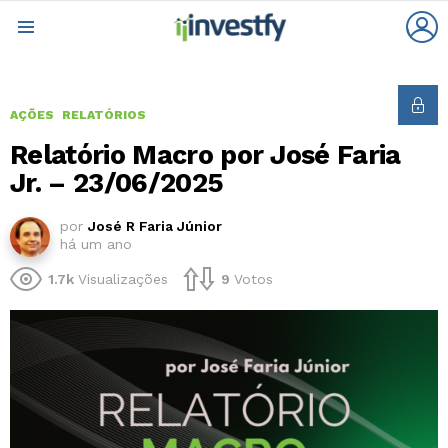
L
Menu
AÇÕES
RELATÓRIOS
Relatório Macro por José Faria
Jr. – 23/06/2025
por
José R Faria Júnior
há um ano
1.7k
Visualizações
9
Votos