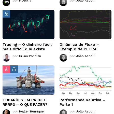
por
Investfy
por
João Ascoli
Trading – O dinheiro fácil
Dinâmica de Fluxo –
mais difícil que existe
Exemplo de PETR4
por
Bruno Pondian
por
João Ascoli
TUBARÕES EM PRIO3 E
Performance Relativa –
RRRP3 – O QUE FAZER?
Parte 1
por
Hegler Henrique
por
João Ascoli