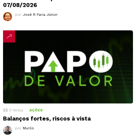
07/08/2026
por
José R Faria Júnior
0
Votos
AÇÕES
Balanços fortes, riscos à vista
por
Murilo