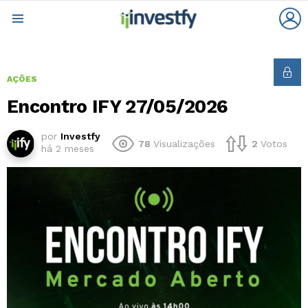
L
Menu
AÇÕES
Encontro IFY 27/05/2026
por
Investfy
78
Visualizações
2
Votos
há 2 meses