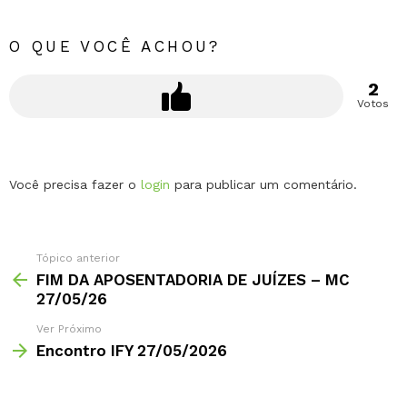
O QUE VOCÊ ACHOU?
2
Votos
Deixe
Você precisa fazer o
login
para publicar um comentário.
um
comentário
Tópico anterior
FIM DA APOSENTADORIA DE JUÍZES – MC
27/05/26
Ver Próximo
Encontro IFY 27/05/2026