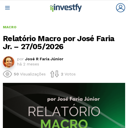
L
Menu
MACRO
Relatório Macro por José Faria
Jr. – 27/05/2026
por
José R Faria Júnior
há 2 meses
50
Visualizações
2
Votos