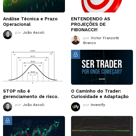
Análise Técnica e Prazo
ENTENDENDO AS
Operacional
PROJEÇÕES DE
FIBONACCI!!
por
João Ascoli
por
Victor Franzotti
Branco
STOP não é
O Caminho do Trader:
gerenciamento de risco.
Curiosidade e Adaptação
por
João Ascoli
por
Investfy