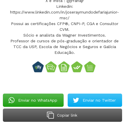
X e Insta : @jrfariajr
Linkedin:
https://www.linkedin.com/in/joseraymundodefariajunior-
msc/
Possui as certificações CFP®, CNPI-P, CGA e Consultor
CVM.
Sócio e analista da Wagner Investimentos.
Professor de cursos de pós-graduação e orientador de
TCC da USP, Escola de Negócios e Seguros e Galícia
Educação.
Enviar no WhatsApp
Enviar no Twitter
Copiar link