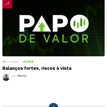
0
Votos
AÇÕES
Balanços fortes, riscos à vista
por
Murilo