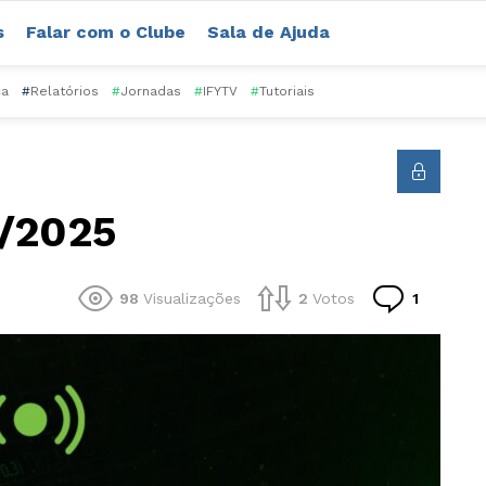
s
Falar com o Clube
Sala de Ajuda
ca
#
Relatórios
#
Jornadas
#
IFYTV
#
Tutoriais
0/2025
Comentá
98
Visualizações
2
Votos
1