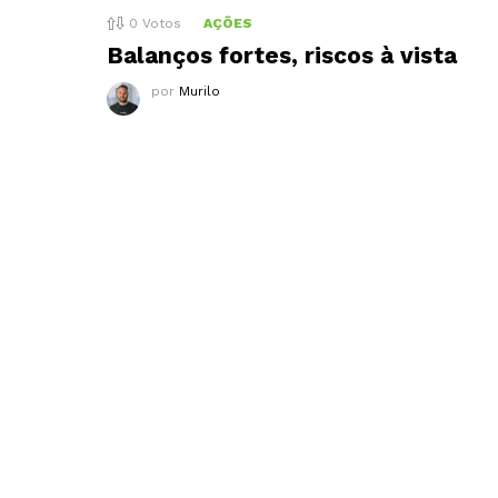
0
Votos
AÇÕES
Balanços fortes, riscos à vista
por
Murilo