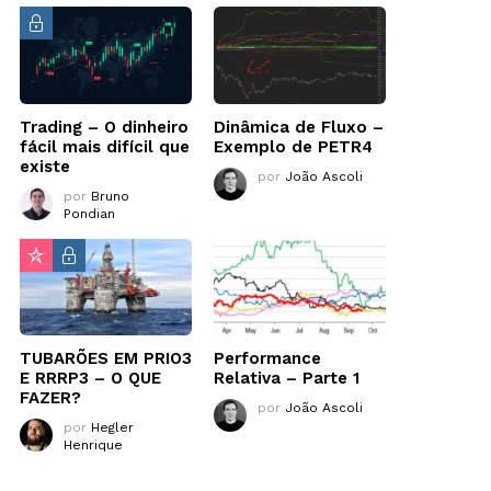
Trading – O dinheiro
Dinâmica de Fluxo –
fácil mais difícil que
Exemplo de PETR4
existe
por
João Ascoli
por
Bruno
Pondian
TUBARÕES EM PRIO3
Performance
E RRRP3 – O QUE
Relativa – Parte 1
FAZER?
por
João Ascoli
por
Hegler
Henrique