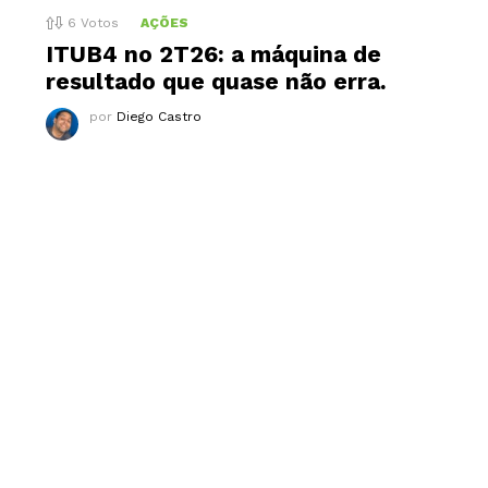
6
Votos
AÇÕES
ITUB4 no 2T26: a máquina de
resultado que quase não erra.
por
Diego Castro