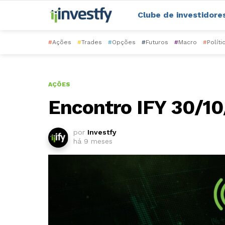
Clube de investidore
#
Ações
#
Trades
#
Opções
#
Futuros
#
Macro
#
Políti
AÇÕES
Encontro IFY 30/1
por
Investfy
há 9 meses