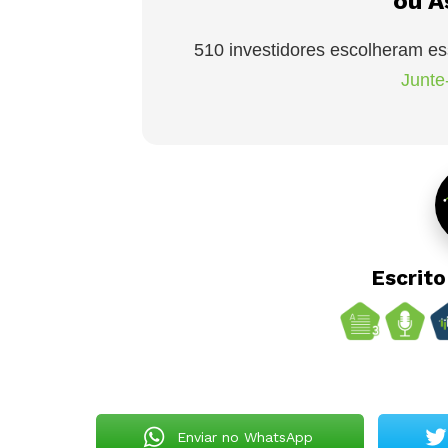
ou A
510 investidores escolheram es
Junte-
Escrit
Enviar no WhatsApp