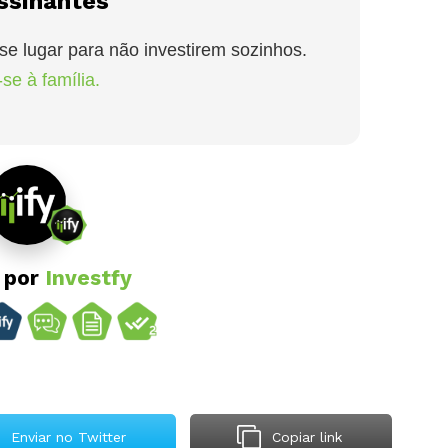
ssinantes
se lugar para não investirem sozinhos.
se à família.
o por
Investfy
Enviar no Twitter
Copiar link