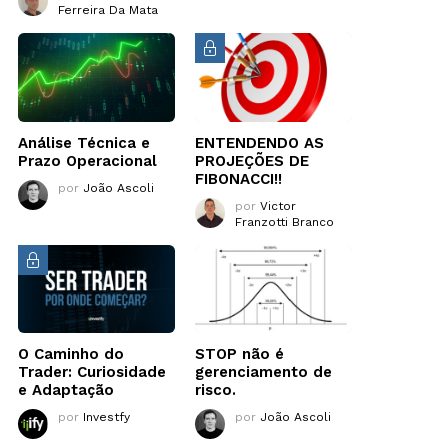
Ferreira Da Mata
Análise Técnica e
ENTENDENDO AS
Prazo Operacional
PROJEÇÕES DE
FIBONACCI!!
por
João Ascoli
por
Victor
Franzotti Branco
O Caminho do
STOP não é
Trader: Curiosidade
gerenciamento de
e Adaptação
risco.
por
Investfy
por
João Ascoli