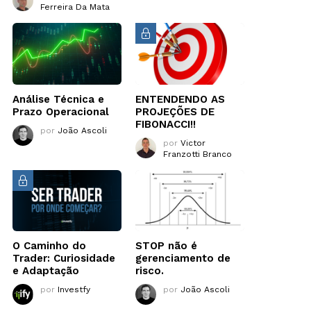
Ferreira Da Mata
Análise Técnica e
ENTENDENDO AS
Prazo Operacional
PROJEÇÕES DE
FIBONACCI!!
por
João Ascoli
por
Victor
Franzotti Branco
O Caminho do
STOP não é
Trader: Curiosidade
gerenciamento de
e Adaptação
risco.
por
Investfy
por
João Ascoli