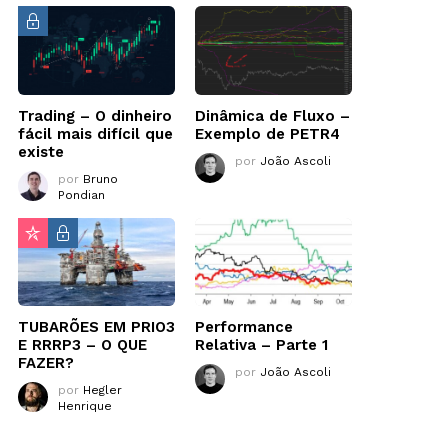
Trading – O dinheiro
Dinâmica de Fluxo –
fácil mais difícil que
Exemplo de PETR4
existe
por
João Ascoli
por
Bruno
Pondian
TUBARÕES EM PRIO3
Performance
E RRRP3 – O QUE
Relativa – Parte 1
FAZER?
por
João Ascoli
por
Hegler
Henrique