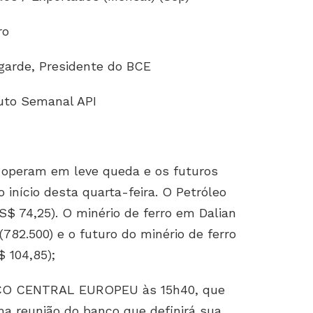
ro
agarde, Presidente do BCE
uto Semanal API
 operam em leve queda e os futuros
início desta quarta-feira. O Petróleo
S$ 74,25). O minério de ferro em Dalian
82.500) e o futuro do minério de ferro
 104,85);
CO CENTRAL EUROPEU às 15h40, que
ma reunião do banco que definirá sua