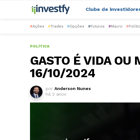
Clube de investidore
#
Ações
#
Trades
#
Opções
#
Futuros
#
Macro
#
Políti
POLÍTICA
GASTO É VIDA OU
16/10/2024
por
Anderson Nunes
há 2 anos