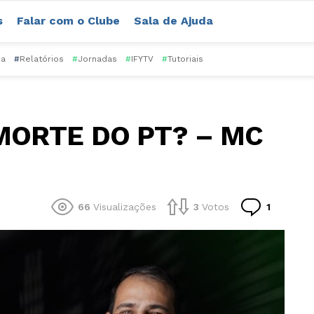
s
Falar com o Clube
Sala de Ajuda
ca
#
Relatórios
#
Jornadas
#
IFYTV
#
Tutoriais
 MORTE DO PT? – MC
Comentá
66
Visualizações
3
Votos
1