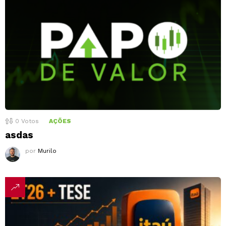
0
Votos
AÇÕES
asdas
por
Murilo