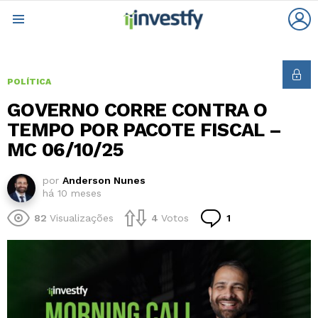
L
Menu
POLÍTICA
GOVERNO CORRE CONTRA O
TEMPO POR PACOTE FISCAL –
MC 06/10/25
por
Anderson Nunes
há 10 meses
Comentário
82
Visualizações
4
Votos
1