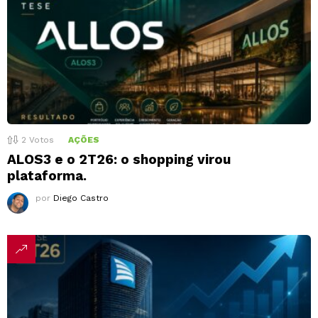
2
Votos
AÇÕES
ALOS3 e o 2T26: o shopping virou
plataforma.
por
Diego Castro