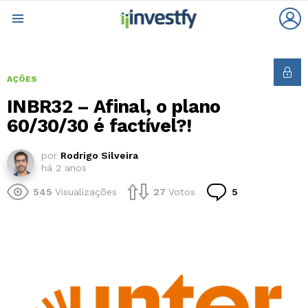
L
Menu
AÇÕES
INBR32 – Afinal, o plano
60/30/30 é factível?!
por
Rodrigo Silveira
há 2 anos
Comentários
545
Visualizações
27
Votos
5