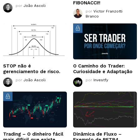
FIBONACCI!!
por
João Ascoli
por
Victor Franzotti
Branco
STOP não é
O Caminho do Trader:
gerenciamento de risco.
Curiosidade e Adaptação
por
João Ascoli
por
Investfy
Trading – O dinheiro fácil
Dinâmica de Fluxo –
mais difícil que existe
Exemplo de PETR4